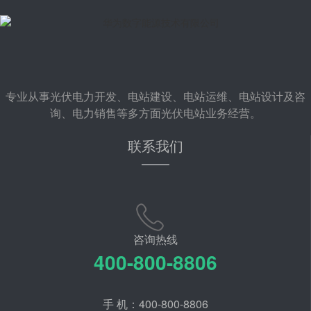
变换到逆变器供电时的变换特性。测验时需有存储示波器和可
以模拟市电改变的调压器。2. 突加或···
专业从事光伏电力开发、电站建设、电站运维、电站设计及咨
询、电力销售等多方面光伏电站业务经营。
联系我们
咨询热线
400-800-8806
手 机：400-800-8806