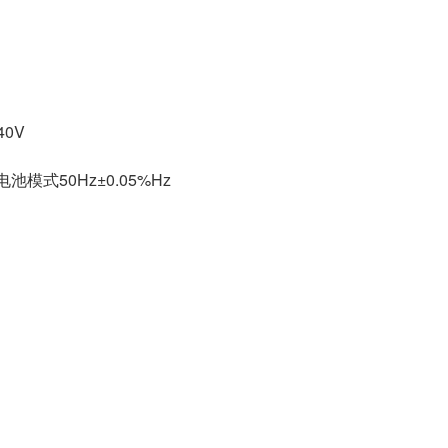
40V
池模式50Hz±0.05%Hz