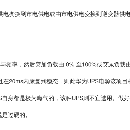
器供电变换到市电供电或由市电供电变换到逆变器供
，然后突加负载由 0% 至100%或突减负载由100 %
而且在20ms内康复到稳态，则此华为UPS电源该项
S自身都是极为晦气的，该种UPS则不宜选用。做
说是过硬的。