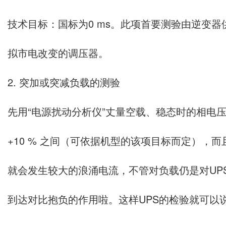
技术目标：国标为0 ms。此项首要测验由逆变
拟市电改变的调压器。
2. 突加或突减负载的测验
先用“电源扰动分析仪”丈量空载、稳态时的相电压与频率
+10 % 之间（可依据机型的该项目标而定），
就会发生较大的浪涌电流，不管对负载仍是对UP
到达对比抱负的作用啦。这样UPS的检验就可以