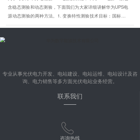
含稳态测验和动态测验，下面我们为大家详细讲解华为UPS电
源动态测验的两种方法。1. 变换特性测验技术目标：国标为0
ms。此项首要测验由逆变器供电变换到市电供电或由市电供电
变换到逆变器供电时的变换特性。测验时需有存储示波器和可
以模拟市电改变的调压器。2. 突加或···
专业从事光伏电力开发、电站建设、电站运维、电站设计及咨
询、电力销售等多方面光伏电站业务经营。
联系我们
咨询热线