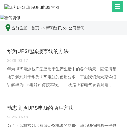
当前位置：
首页
>>
新闻资讯
>>
公司新闻
华为UPS电源接零线的方法
2026-03-17
华为UPS电源被广泛应用于生产生活中的各个场景，应该清楚
地了解到对于华为UPS电源的使用要求，下面我们为大家详细
讲解华为ups电源如何接零线。1、线路上有电气设备漏电，而
保护装置末动作，使零线带电。解决办法：停电进行检修，找
出漏电的设备进行修复，并查找保护装置末动作的原因。2、
动态测验UPS电源的两种方法
线路上有一相接地，电网中的总保护装···
2026-03-16
为了可以非常好地检验UPS电源的功能，华为UPS电源一般包